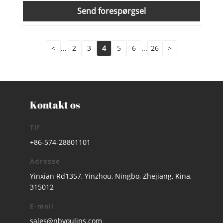
Send forespørgsel
<
...
2
3
4
5
6
...
26
>
Kontakt os
Tlf
+86-574-28801101
Adresse
Yinxian Rd1357, Yinzhou, Ningbo, Zhejiang, Kina,
315012
E-mail
sales@nbyoulins.com