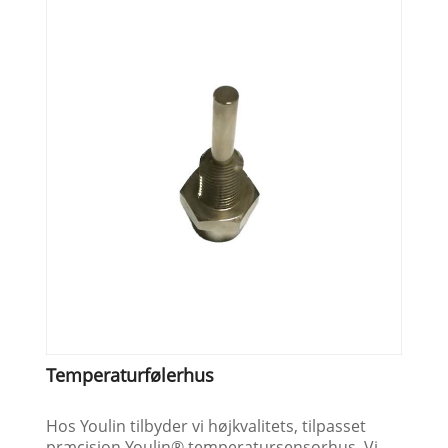
Temperaturfølerhus
Hos Youlin tilbyder vi højkvalitets, tilpasset
præcision Youlin® temperatursensorhus. Vi